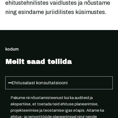
ehitustehnilistes vaidlustes ja nõustame
ning esindame juriidilistes küsimustes.
kodum
Meilt saad tellida
Ehitusalast konsultatsiooni
Pakume nii nõustamisteenust kui ka auditeid ja
ekspertiise, et toetada teid ehituse planeerimise,
projekteerimise ja teostamise igas etapis. Aitame ka
ehitus- ja remonttööde planeerimisel ning nende