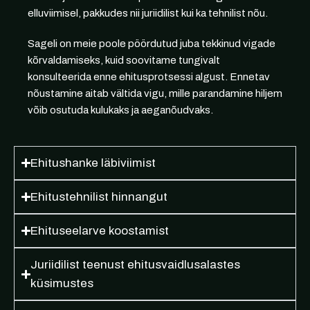
elluviimisel, pakkudes nii juriidilist kui ka tehnilist nõu.
Sageli on meie poole pöördutud juba tekkinud vigade
kõrvaldamiseks, kuid soovitame tungivalt
konsulteerida enne ehitusprotsessi algust. Ennetav
nõustamine aitab vältida vigu, mille parandamine hiljem
võib osutuda kulukaks ja aeganõudvaks.
Ehitushanke läbiviimist
Ehitustehnilist hinnangut
Ehituseelarve koostamist
Juriidilist teenust ehitusvaidlusalastes
küsimustes